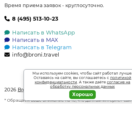
Время приема заявок - круглосуточно.
8 (495) 513-10-23
Написать в WhatsApp
Написать в MAX
Написать в Telegram
info@broni.travel
Мы используем cookies, чтобы сайт работал лучше
Оставаясь на сайте, вы соглашаетесь с
политикой
конфиденциальности
. А также даёте
согласие на
обработку персональных данных
2026
Broni.travel
Хорошо
* Обращаем ваше внимание на то, что данный интернет-сай
офертой, определяемой положениями Статьи 437 Гражданск
является информационным сайтом сервиса бронирования Bron
Акции и спецпредложения. Выгодное бронирование. Индив
Данный сайт – информационный проект туристического агентства