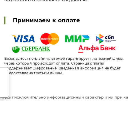
Принимаем к оплате
Безопасность онлайн-платежей гарантирует платёжный шлюз,
через который происходит оплата. Страница оплаты
поддерживает шифрование. Введенная информация не будет
.
предоставлена третьим лицам.
т носит исключительно информационный характер и ни при ка
ого кодекса Российской Федерации. За окончательным расче
i.travel. Эко-отель «Лепота». Сайт онлайн бронирования ном
идуальный менеджер. Не является официальным сайтом объе
 «Центр внутреннего туризма и отдыха». Все права защищены.