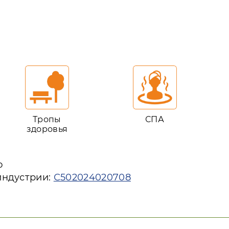
Тропы
СПА
здоровья
ю
индустрии:
С502024020708